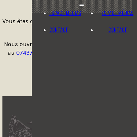
ESPACE MÉDIAS
ESPACE MÉDIAS
Vous êtes ou souhaitez être bénévoles pour la
1ère Montée Historique ?
CONTACT
CONTACT
Nous ouvrons une ligne téléphonique dédiée
au
0749729344
alors n’hésitez pas à nous
contacter !