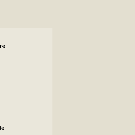
re
de